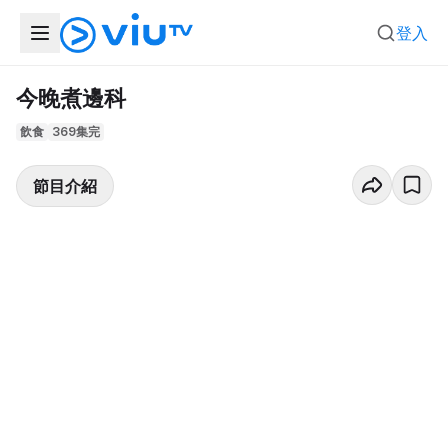
登入
今晚煮邊科
飲食
369集完
節目介紹