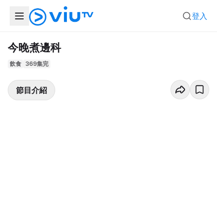
登入
今晚煮邊科
飲食
369集完
節目介紹