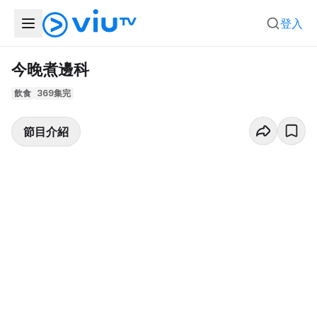
登入
今晚煮邊科
飲食
369集完
節目介紹