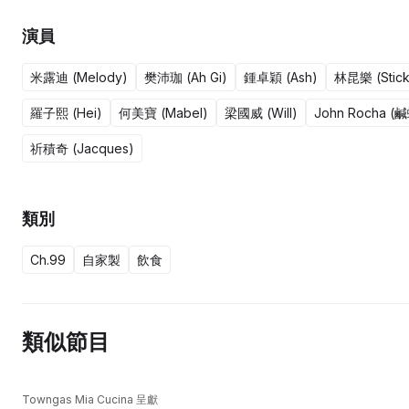
演員
米露迪 (Melody)
樊沛珈 (Ah Gi)
鍾卓穎 (Ash)
林昆樂 (Stick
羅子熙 (Hei)
何美寶 (Mabel)
梁國威 (Will)
John Rocha (
祈積奇 (Jacques)
類別
Ch.99
自家製
飲食
類似節目
Towngas Mia Cucina 呈獻