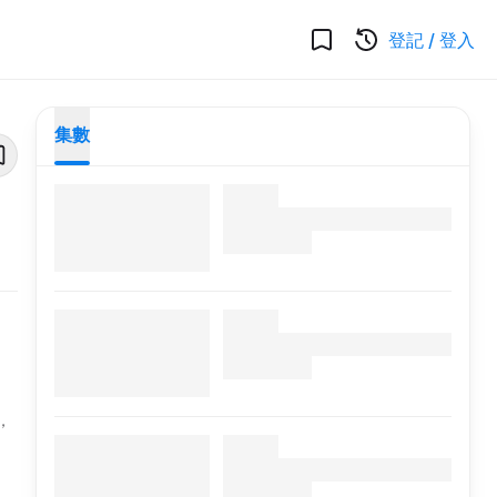
登記
/
登入
集數
，