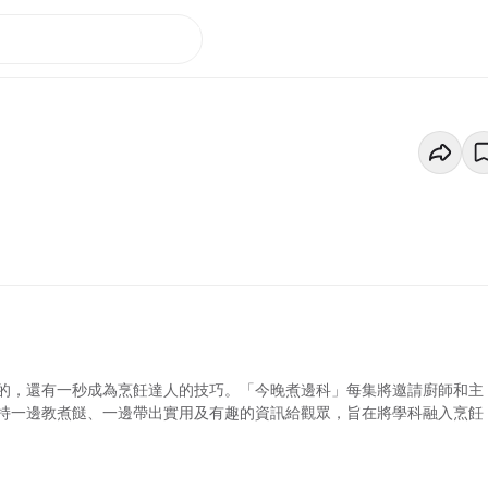
的，還有一秒成為烹飪達人的技巧。「今晚煮邊科」每集將邀請廚師和主
持一邊教煮餸、一邊帶出實用及有趣的資訊給觀眾，旨在將學科融入烹飪