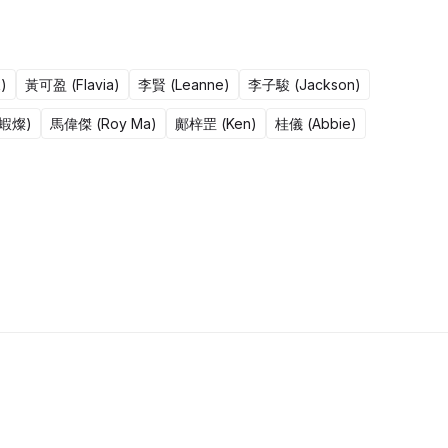
)
黃可盈 (Flavia)
李賢 (Leanne)
李子駿 (Jackson)
鹹蝦燦)
馬偉傑 (Roy Ma)
鄺梓罡 (Ken)
桂儀 (Abbie)
50集完