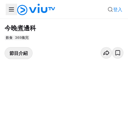
登入
今晚煮邊科
飲食
369集完
節目介紹