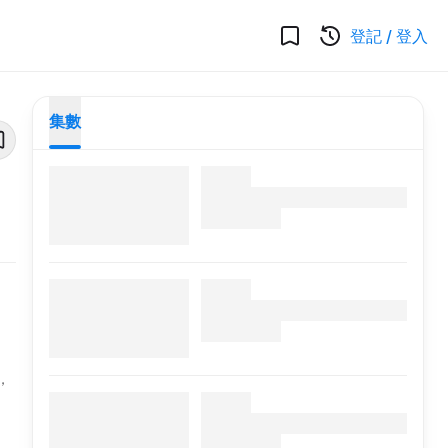
登記
/
登入
集數
，