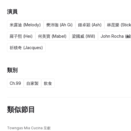
演員
米露迪 (Melody)
樊沛珈 (Ah Gi)
鍾卓穎 (Ash)
林昆樂 (Stick
羅子熙 (Hei)
何美寶 (Mabel)
梁國威 (Will)
John Rocha (
祈積奇 (Jacques)
類別
Ch.99
自家製
飲食
類似節目
Towngas Mia Cucina 呈獻