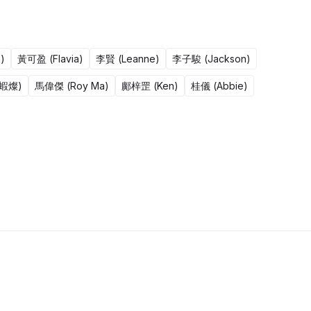
)
黃可盈 (Flavia)
李賢 (Leanne)
李子駿 (Jackson)
鹹蝦燦)
馬偉傑 (Roy Ma)
鄺梓罡 (Ken)
桂儀 (Abbie)
50集完