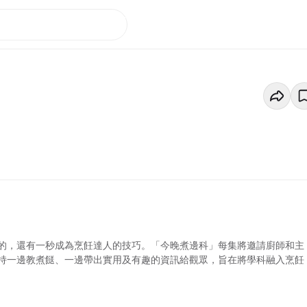
的，還有一秒成為烹飪達人的技巧。「今晚煮邊科」每集將邀請廚師和主
持一邊教煮餸、一邊帶出實用及有趣的資訊給觀眾，旨在將學科融入烹飪