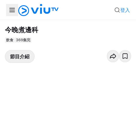
登入
今晚煮邊科
飲食
369集完
節目介紹