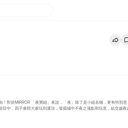
！對於MIRROR 「夜粥組」來說，「夜」除了是小組名稱，更有特別意
節目中，四子會陪大家玩到通頂，發掘城中不夜之蒲點和玩意，結交越夜