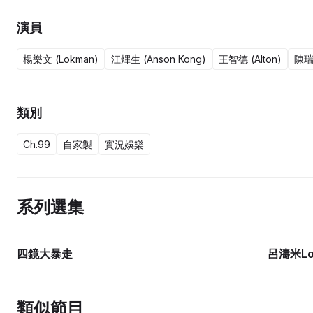
演員
楊樂文 (Lokman)
江熚生 (Anson Kong)
王智德 (Alton)
陳瑞輝
類別
Ch.99
自家製
實況娛樂
系列選集
15集完
四鏡大暴走
呂濤米Lo
類似節目