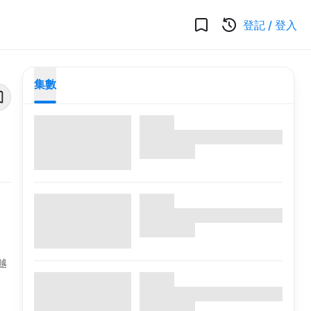
登記
/
登入
集數
越