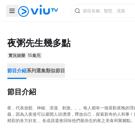
夜粥先生幾多點
實況娛樂
15集完
節目介紹
系列選集
類似節目
節目介紹
夜，代表放鬆、神秘、浪漫、刺激。。。每人都有一個喜歡夜晚的理由
義，因為入夜後可以避開人頭湧湧，釋放自己，探索新奇的人和事！
精彩的各方好友， 各成員還會回味他們最掛念的夜之美食和聚腳點。