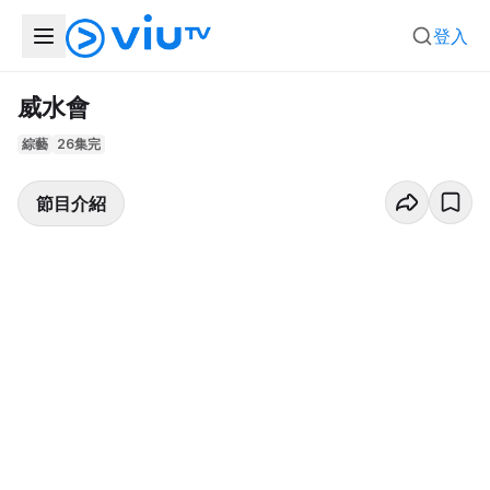
登入
威水會
綜藝
26集完
節目介紹