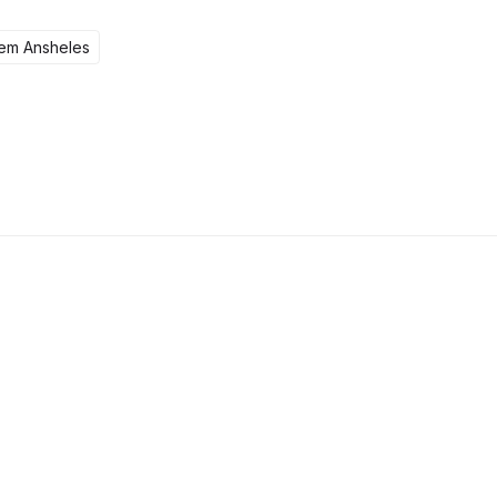
tem Ansheles
105