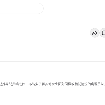
起姊妹間共鳴之餘，亦能多了解其他女生面對同樣或相關情況的處理手法