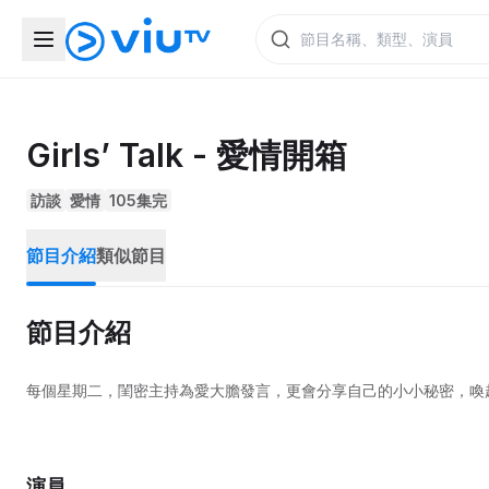
Girls’ Talk - 愛情開箱
訪談
愛情
105集完
節目介紹
類似節目
節目介紹
每個星期二，閨密主持為愛大膽發言，更會分享自己的小小秘密，喚
演員