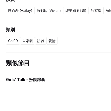
陳俞希 (Hailey)
羅彩玲 (Vivian)
練美娟 (娟姐)
許家媛
Ar
類別
Ch.99
自家製
訪談
愛情
類似節目
Girls’ Talk - 扮靚錦囊