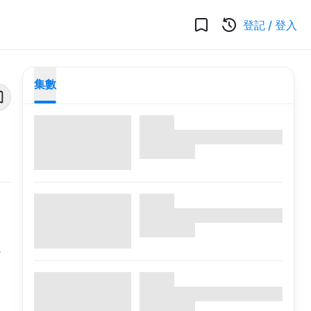
登記
/
登入
集數
。