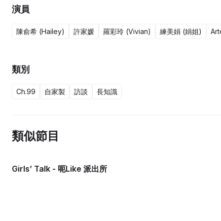
演員
陳俞希 (Hailey)
許家媛
羅彩玲 (Vivian)
練美娟 (娟姐)
Ar
類別
Ch.99
自家製
訪談
長知識
類似節目
Girls’ Talk - 呃Like 派出所