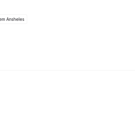
tem Ansheles
104