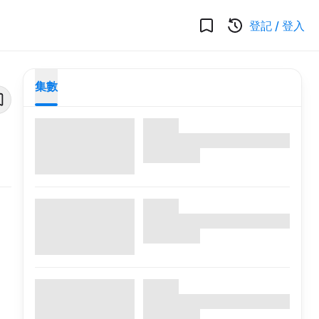
登記
/
登入
集數