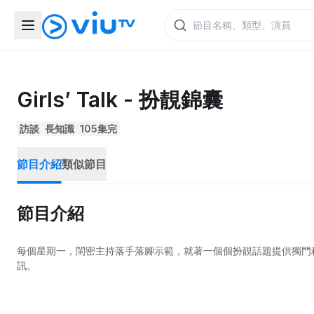
Girls’ Talk - 扮靚錦囊
訪談
長知識
105集完
節目介紹
類似節目
節目介紹
每個星期一，閨密主持落手落腳示範，就著一個個扮靚話題提供獨門
訊。