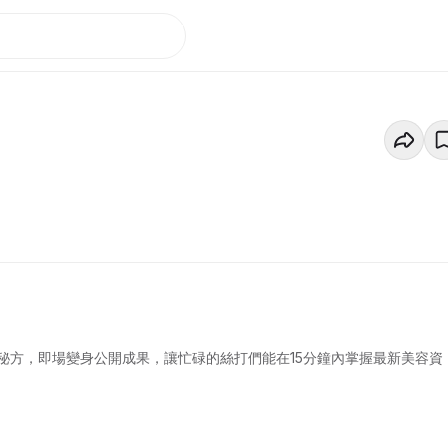
秘方，即場變身公開成果，讓忙碌的絲打們能在15分鐘內掌握最新美容資