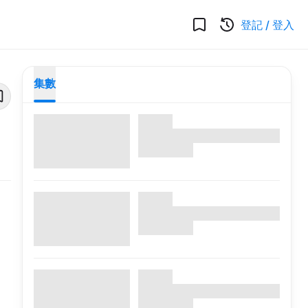
登記
/
登入
集數