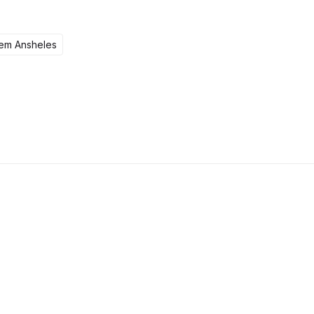
tem Ansheles
104