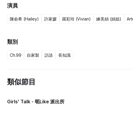
演員
陳俞希 (Hailey)
許家媛
羅彩玲 (Vivian)
練美娟 (娟姐)
Ar
類別
Ch.99
自家製
訪談
長知識
類似節目
Girls’ Talk - 呃Like 派出所