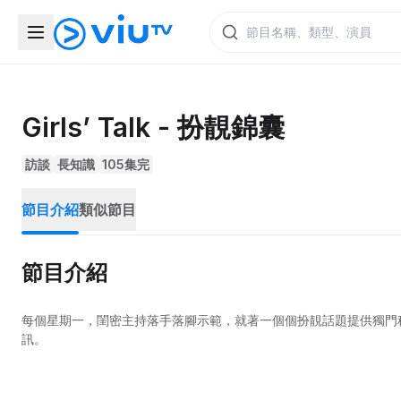
Girls’ Talk - 扮靚錦囊
訪談
長知識
105集完
節目介紹
類似節目
節目介紹
每個星期一，閨密主持落手落腳示範，就著一個個扮靚話題提供獨門
訊。