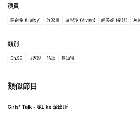
演員
陳俞希 (Hailey)
許家媛
羅彩玲 (Vivian)
練美娟 (娟姐)
Ar
類別
Ch.99
自家製
訪談
長知識
類似節目
Girls’ Talk - 呃Like 派出所