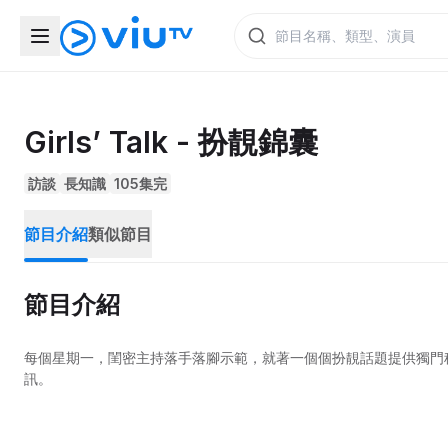
Girls’ Talk - 扮靚錦囊
訪談
長知識
105集完
節目介紹
類似節目
節目介紹
每個星期一，閨密主持落手落腳示範，就著一個個扮靚話題提供獨門
訊。