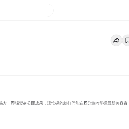
秘方，即場變身公開成果，讓忙碌的絲打們能在15分鐘內掌握最新美容資