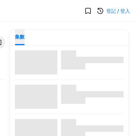
登記
/
登入
集數