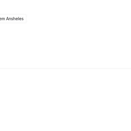
tem Ansheles
104