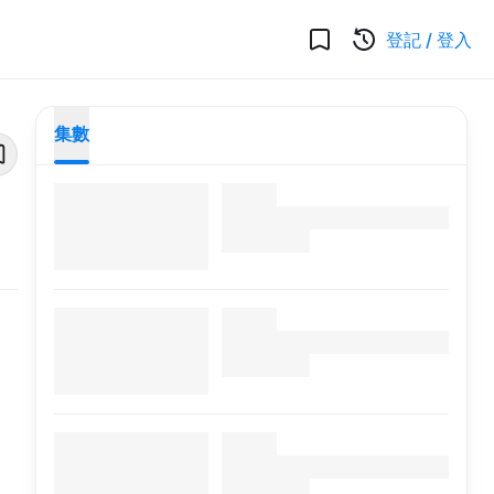
登記
/
登入
集數