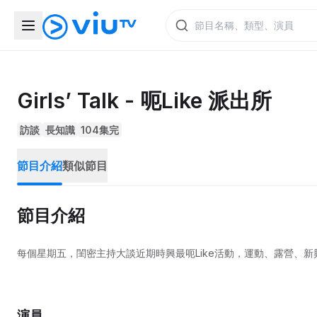
Girls’ Talk - 呃Like 派出所
訪談
長知識
104集完
節目介紹
類似節目
節目介紹
每個星期五，閨密主持大談近期時興最呃Like活動，運動、露營、
演員