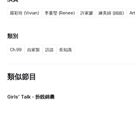
羅彩玲 (Vivian)
李蔓瑩 (Renee)
許家媛
練美娟 (娟姐)
Ar
類別
Ch.99
自家製
訪談
長知識
類似節目
Girls’ Talk - 扮靚錦囊