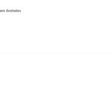
tem Ansheles
105