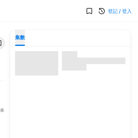
登記
/
登入
集數
嘅幸