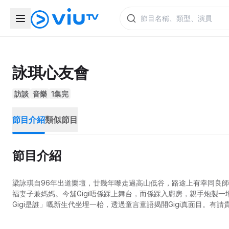
詠琪心友會
訪談
音樂
1集完
節目介紹
類似節目
節目介紹
梁詠琪自96年出道樂壇，廿幾年嚟走過高山低谷，路途上有幸同良
福妻子兼媽媽。今舖Gigi唔係踩上舞台，而係踩入廚房，親手炮製
Gigi是誰」嘅新生代坐埋一枱，透過童言童語揭開Gigi真面目。有