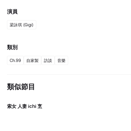
演員
梁詠琪 (Gigi)
類別
Ch.99
自家製
訪談
音樂
類似節目
索女 人妻 ichi 烹