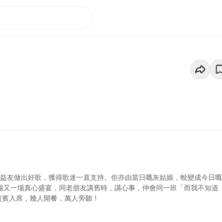
師益友做出好歌，獲得歌迷一直支持。佢亦由當日嘅灰姑娘，蛻變成今日
一場又一場真心盛宴，同老朋友講舊時，講心事，仲會同一班「而我不知道
請貴賓入席，幾人開餐，萬人旁聽！