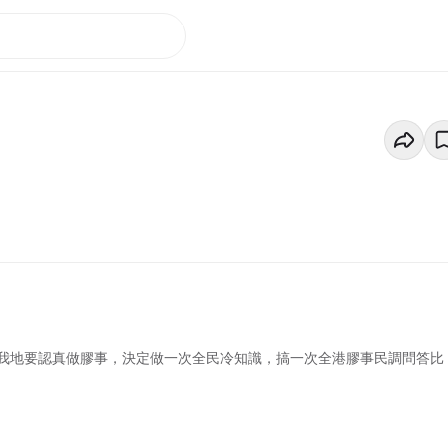
我地要認真做膠事，決定做一次全民冷知識，搞一次全港膠事民調問答比