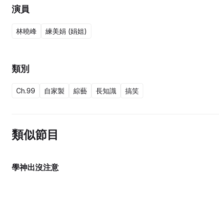
演員
林曉峰
練美娟 (娟姐)
類別
Ch.99
自家製
綜藝
長知識
搞笑
類似節目
學神出沒注意