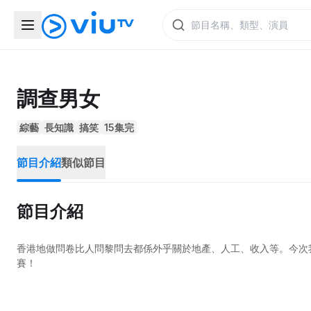
調查男女
綜藝
長知識
搞笑
15集完
節目介紹
類似節目
節目介紹
香港地做問卷比人問黎問去都係外乎關於地產、人工、收入等。今次
賽！