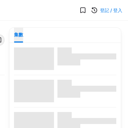
登記
/
登入
集數