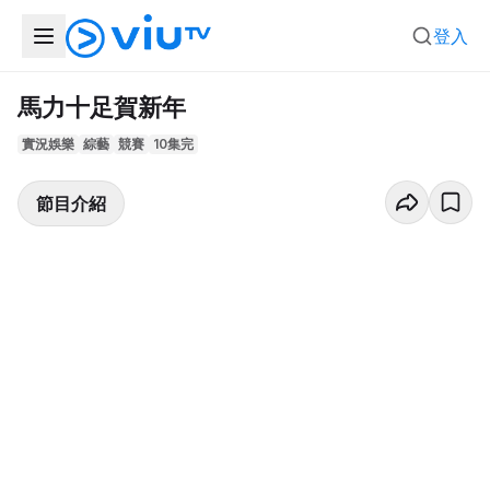
登入
馬力十足賀新年
實況娛樂
綜藝
競賽
10集完
節目介紹