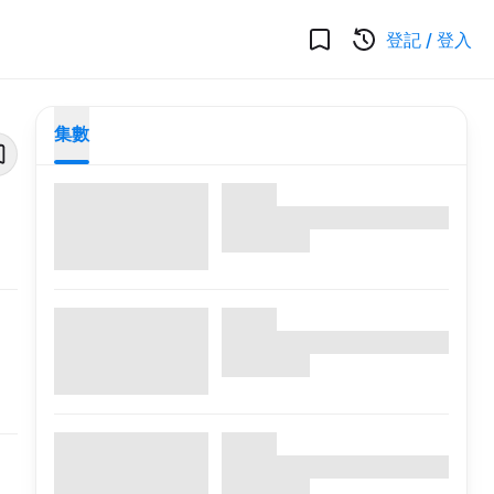
登記
/
登入
集數