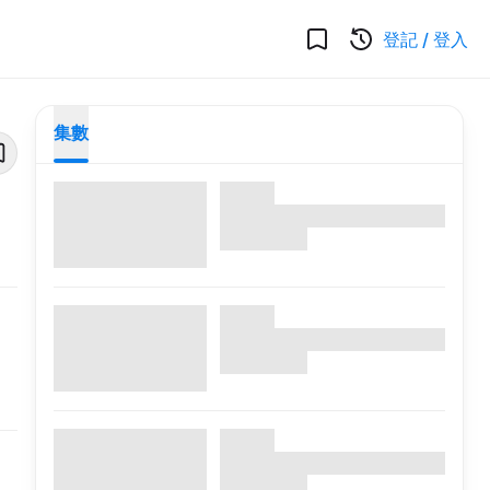
登記
/
登入
集數