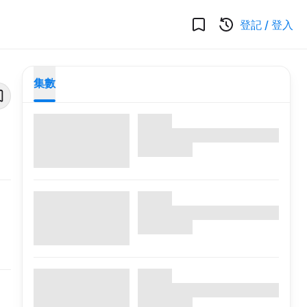
登記
/
登入
集數