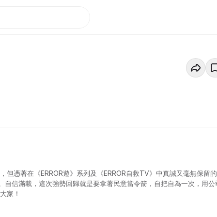
但憑著在《ERROR遊》系列及《ERROR自救TV》中真誠又毫無保留
。自信滿載，這次強勢回歸就是要拿著民意當令箭，自把自為一次，用公
樂大家！