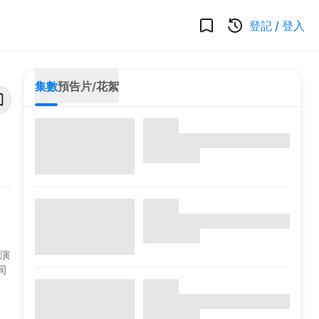
登記
/
登入
集數
預告片/花絮
的演
司