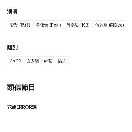
演員
梁業 (肥仔)
吳保錡 (Poki)
郭嘉駿 (193)
何啟華 (阿Dee)
類別
Ch.99
自家製
綜藝
搞笑
類似節目
花姐ERROR遊