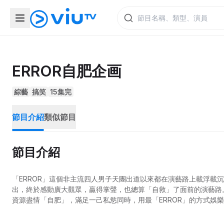
ERROR自肥企画
綜藝
搞笑
15集完
節目介紹
類似節目
節目介紹
「ERROR」這個非主流四人男子天團出道以來都在演藝路上載浮載沉，
出，終於感動廣大觀眾，贏得掌聲，也總算「自救」了面前的演藝路
資源盡情「自肥」，滿足一己私慾同時，用最「ERROR」的方式娛