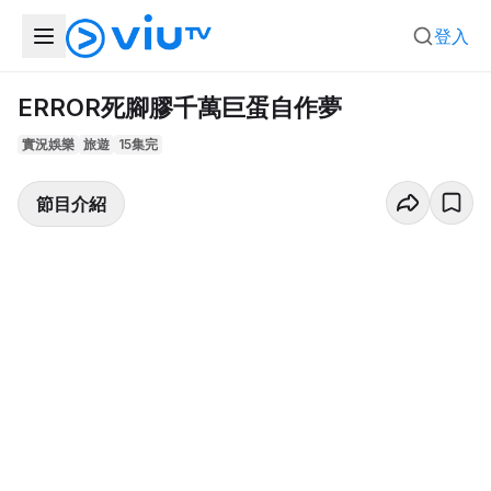
登入
ERROR死腳膠千萬巨蛋自作夢
實況娛樂
旅遊
15集完
節目介紹