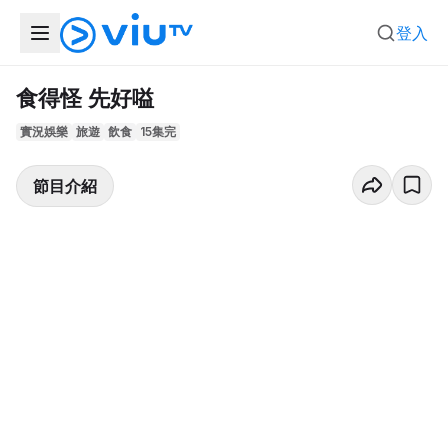
登入
食得怪 先好嗌
實況娛樂
旅遊
飲食
15集完
節目介紹