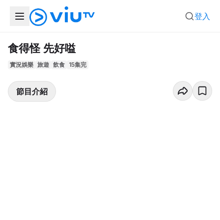
登入
食得怪 先好嗌
實況娛樂
旅遊
飲食
15集完
節目介紹