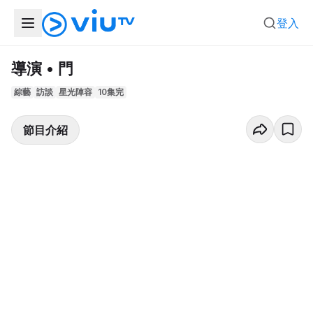
登入
導演 • 門
綜藝
訪談
星光陣容
10集完
節目介紹