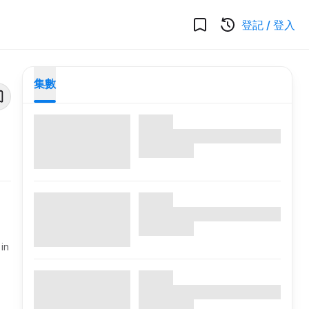
登記
/
登入
集數
in