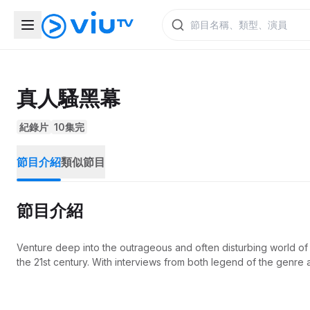
真人騷黑幕
紀錄片
10集完
節目介紹
類似節目
節目介紹
Venture deep into the outrageous and often disturbing world of r
the 21st century. With interviews from both legend of the genre a