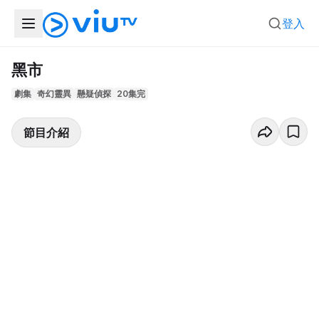
登入
黑市
劇集
奇幻靈異
懸疑偵探
20集完
節目介紹