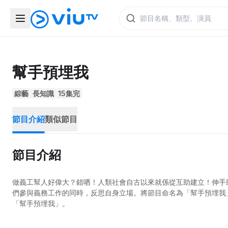
幫手預埋我
綜藝
長知識
15集完
節目介紹
類似節目
節目介紹
做義工幫人好偉大？錯哂！人類社會自古以來就係從互助建立！伸手
們參與義務工作的同時，反思自身立場。將節目命名為「幫手預埋我
「幫手預埋我」。