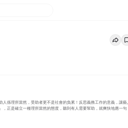
助人係理所當然，受助者更不是社會的負累！反思義務工作的意義，讓藝
」，正是確立一種理所當然的態度，聽到有人需要幫助，就爽快地應一句