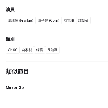
演員
陳瑞輝 (Frankie)
陳子豐 (Colin)
蔡宛珊
譚凱倫
類別
Ch.99
自家製
綜藝
長知識
類似節目
Mirror Go