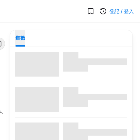
登記
/
登入
集數
人