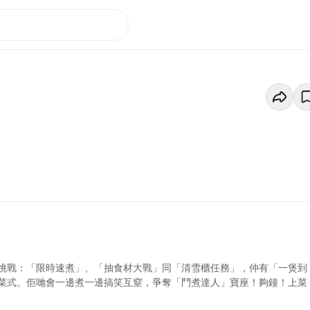
挑戰：「限時速煮」、「抽食材大戰」同「清雪櫃任務」，仲有「一煲到
菜式。佢哋會一邊煮一邊搞笑互窒，爭奪「鬥煮達人」寶座！夠鐘！上菜