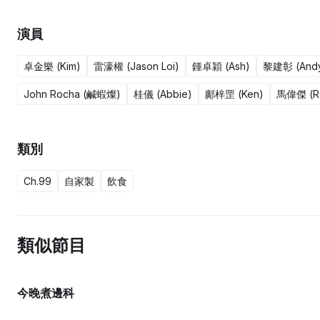
演員
卓金樂 (Kim)
雷濠權 (Jason Loi)
鍾卓穎 (Ash)
黎建彰 (Andy
John Rocha (鹹蝦燦)
桂儀 (Abbie)
鄺梓罡 (Ken)
馬偉傑 (R
類別
Ch.99
自家製
飲食
類似節目
今晚煮邊科