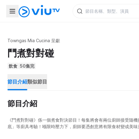
Towngas Mia Cucina 呈獻
鬥煮對對碰
飲食
50集完
節目介紹
類似節目
節目介紹
《鬥煮對對碰》係一個煮食對決節目！每集將會有兩位廚師接受隨機
底」等廚具考驗！喺限時壓力下，廚師要憑創意將有限食材變成美味