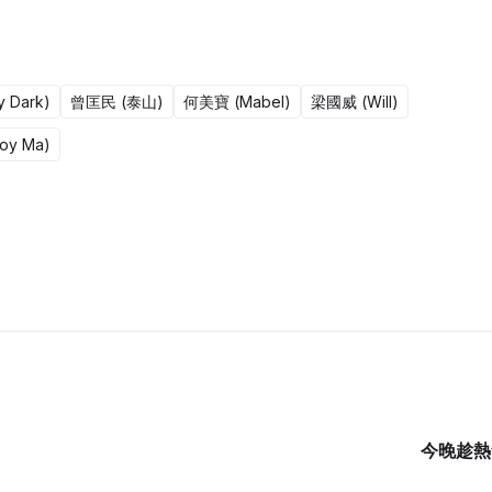
 Dark)
曾匡民 (泰山)
何美寶 (Mabel)
梁國威 (Will)
oy Ma)
369集完
今晚趁熱