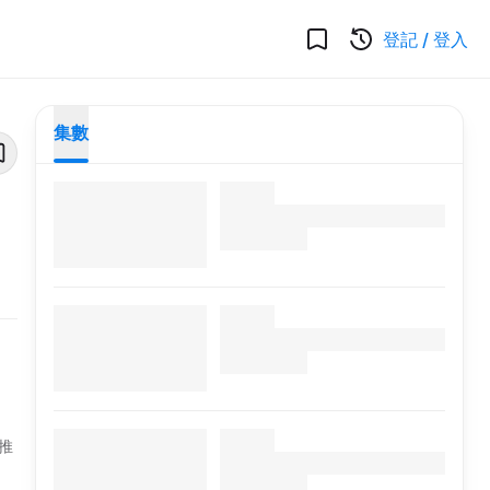
登記
/
登入
集數
推