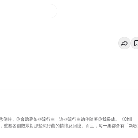
傷時，你會聽著某些流行曲，這些流行曲總伴隨著你我長成。《Chill
曲，重塑各個觀眾對那些流行曲的情懷及回憶。而且，每一集都會有「新歌