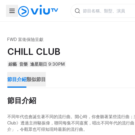
FWD 富衛保險呈獻
CHILL CLUB
綜藝
音樂
逢星期日 9:30PM
節目介紹
類似節目
節目介紹
不同年代也會誕生著不同的流行曲。開心時，你會聽著某些流行曲；悲
Club》透過主持駱振偉，聯同每集不同嘉賓，唱出不同年代的流行
介」，令觀眾也可得知現時最新的流行曲。