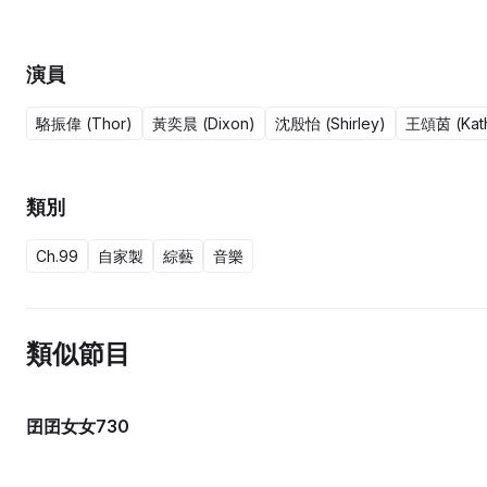
演員
駱振偉 (Thor)
黃奕晨 (Dixon)
沈殷怡 (Shirley)
王頌茵 (Kat
類別
Ch.99
自家製
綜藝
音樂
類似節目
囝囝女女730