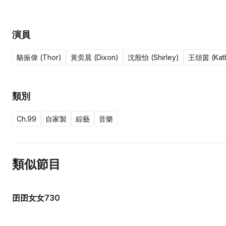
演員
駱振偉 (Thor)
黃奕晨 (Dixon)
沈殷怡 (Shirley)
王頌茵 (Kat
類別
Ch.99
自家製
綜藝
音樂
類似節目
囝囝女女730