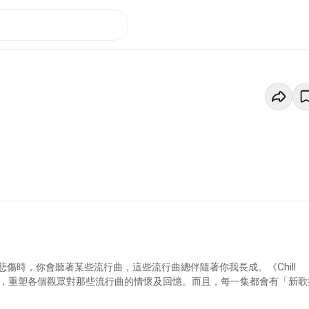
傷時，你會聽著某些流行曲，這些流行曲總伴隨著你我長成。《Chill
曲，重塑各個觀眾對那些流行曲的情懷及回憶。而且，每一集都會有「新歌