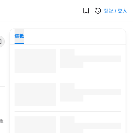
登記
/
登入
集數
推