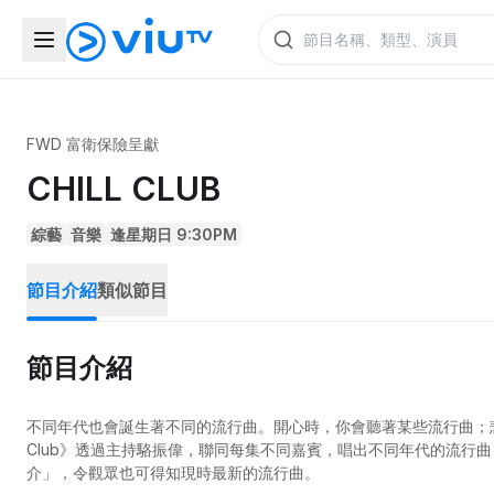
FWD 富衛保險呈獻
CHILL CLUB
綜藝
音樂
逢星期日 9:30PM
節目介紹
類似節目
節目介紹
不同年代也會誕生著不同的流行曲。開心時，你會聽著某些流行曲；悲
Club》透過主持駱振偉，聯同每集不同嘉賓，唱出不同年代的流行
介」，令觀眾也可得知現時最新的流行曲。