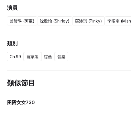
演員
曾贊學 (阿臣)
沈殷怡 (Shirley)
羅沛琪 (Pinky)
李昭南 (Mish
類別
Ch.99
自家製
綜藝
音樂
類似節目
囝囝女女730