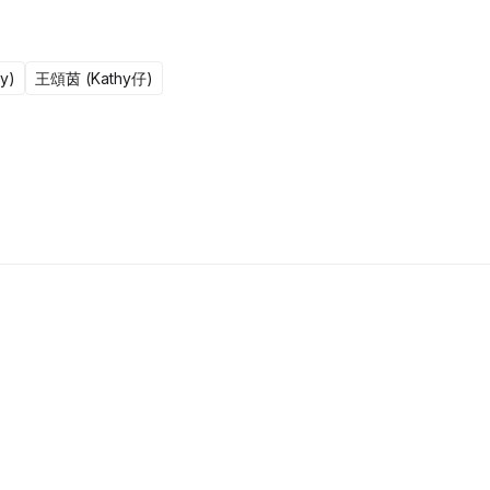
y)
王頌茵 (Kathy仔)
更新至301