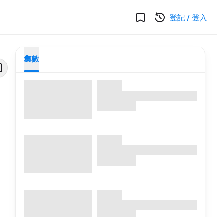
登記
/
登入
集數