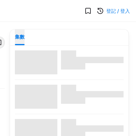
登記
/
登入
集數