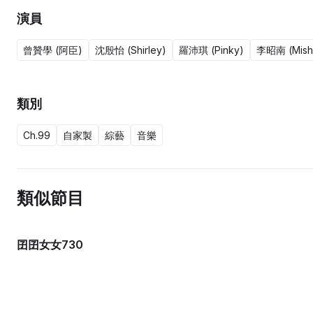
演員
曾贊學 (阿臣)
沈殷怡 (Shirley)
羅沛琪 (Pinky)
李昭南 (Mish
類別
Ch.99
自家製
綜藝
音樂
類似節目
囝囝女女730