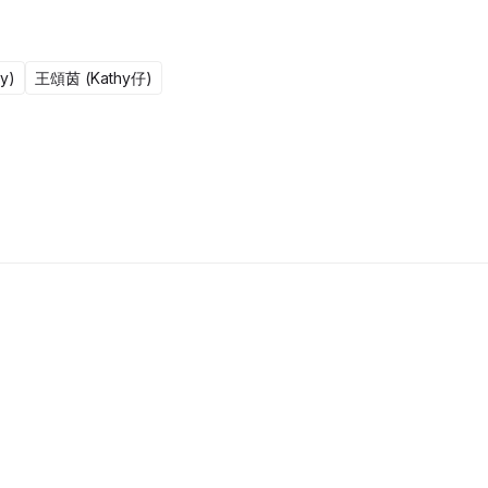
y)
王頌茵 (Kathy仔)
更新至301