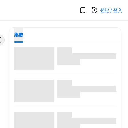
登記
/
登入
集數