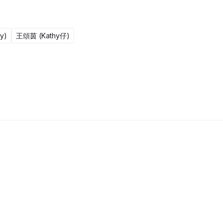
y)
王頌茵 (Kathy仔)
更新至301