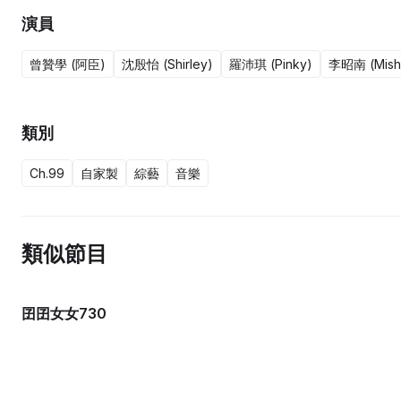
演員
曾贊學 (阿臣)
沈殷怡 (Shirley)
羅沛琪 (Pinky)
李昭南 (Mish
類別
Ch.99
自家製
綜藝
音樂
類似節目
囝囝女女730