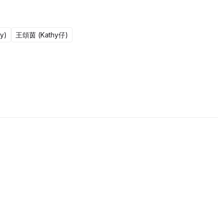
y)
王頌茵 (Kathy仔)
更新至301