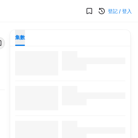
登記
/
登入
集數