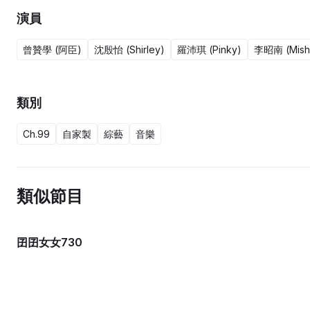
演員
曾贊學 (阿臣)
沈殷怡 (Shirley)
羅沛琪 (Pinky)
李昭南 (Mish
類別
Ch.99
自家製
綜藝
音樂
類似節目
囝囝女女730