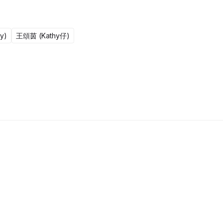
y)
王頌茵 (Kathy仔)
更新至301