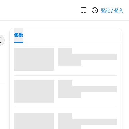
登記
/
登入
集數