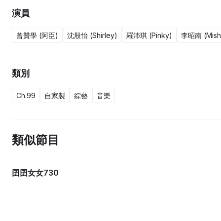
演員
曾贊學 (阿臣)
沈殷怡 (Shirley)
羅沛琪 (Pinky)
李昭南 (Mish
類別
Ch.99
自家製
綜藝
音樂
類似節目
囝囝女女730