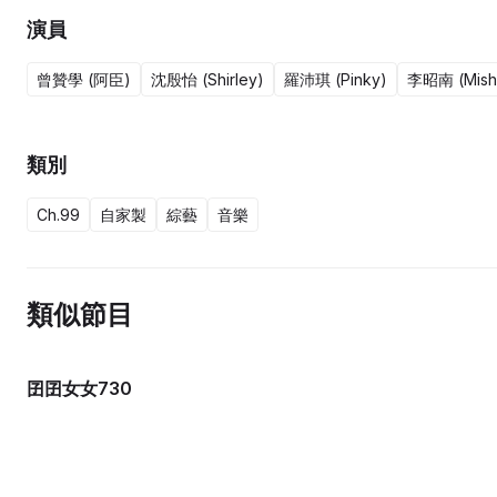
演員
曾贊學 (阿臣)
沈殷怡 (Shirley)
羅沛琪 (Pinky)
李昭南 (Mish
類別
Ch.99
自家製
綜藝
音樂
類似節目
囝囝女女730