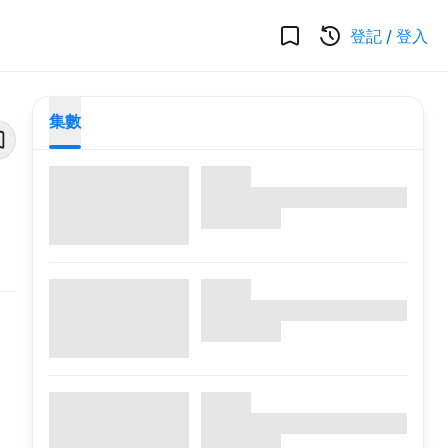
登記
/
登入
集數