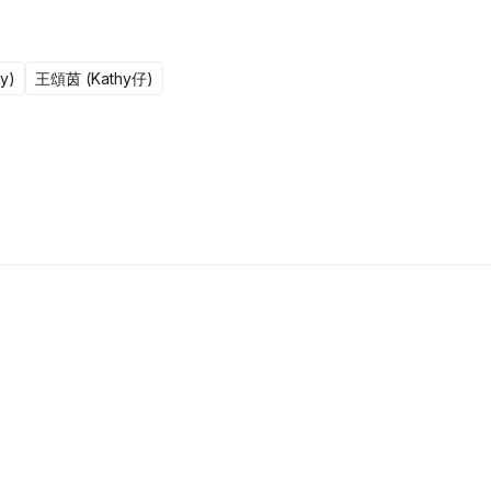
y)
王頌茵 (Kathy仔)
更新至301