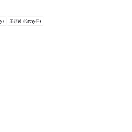
y)
王頌茵 (Kathy仔)
更新至301