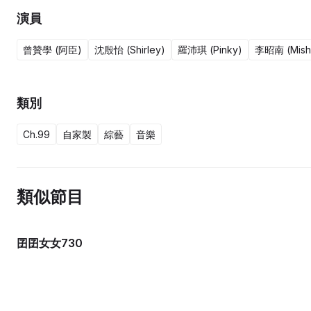
演員
曾贊學 (阿臣)
沈殷怡 (Shirley)
羅沛琪 (Pinky)
李昭南 (Mish
類別
Ch.99
自家製
綜藝
音樂
類似節目
囝囝女女730