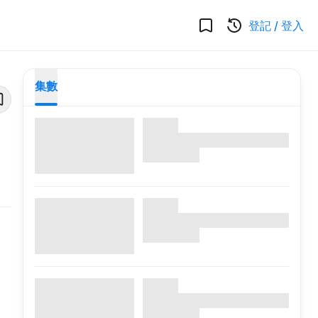
登記
/
登入
集數