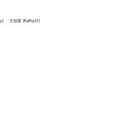
y)
王頌茵 (Kathy仔)
更新至301