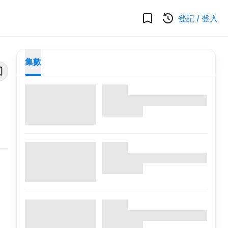
登記
/
登入
集數