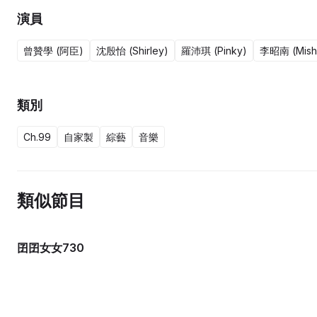
演員
曾贊學 (阿臣)
沈殷怡 (Shirley)
羅沛琪 (Pinky)
李昭南 (Mish
類別
Ch.99
自家製
綜藝
音樂
類似節目
囝囝女女730