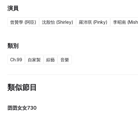
演員
曾贊學 (阿臣)
沈殷怡 (Shirley)
羅沛琪 (Pinky)
李昭南 (Mish
類別
Ch.99
自家製
綜藝
音樂
類似節目
囝囝女女730