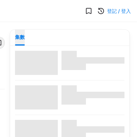
登記
/
登入
集數