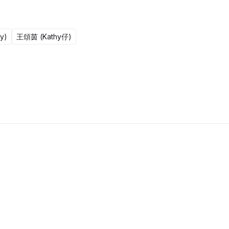
y)
王頌茵 (Kathy仔)
更新至301