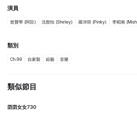
演員
曾贊學 (阿臣)
沈殷怡 (Shirley)
羅沛琪 (Pinky)
李昭南 (Mish
類別
Ch.99
自家製
綜藝
音樂
類似節目
囝囝女女730