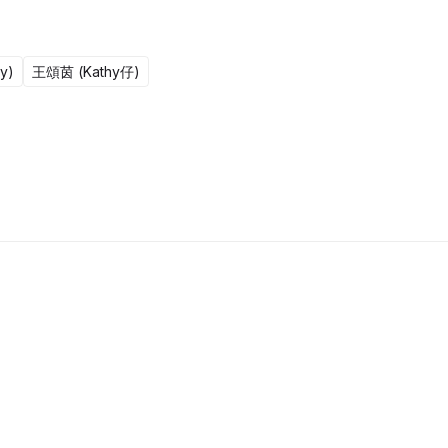
y)
王頌茵 (Kathy仔)
更新至301