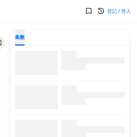
登記
/
登入
集數