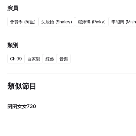
演員
曾贊學 (阿臣)
沈殷怡 (Shirley)
羅沛琪 (Pinky)
李昭南 (Mish
類別
Ch.99
自家製
綜藝
音樂
類似節目
囝囝女女730