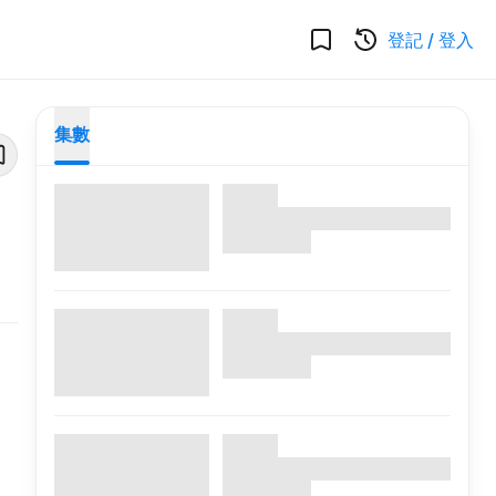
登記
/
登入
集數