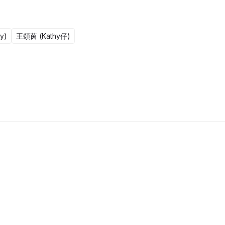
y)
王頌茵 (Kathy仔)
更新至301