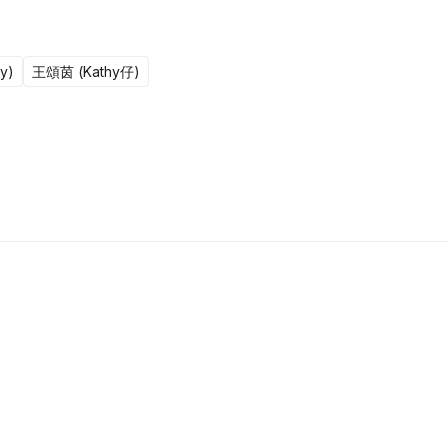
y)
王頌茵 (Kathy仔)
更新至301