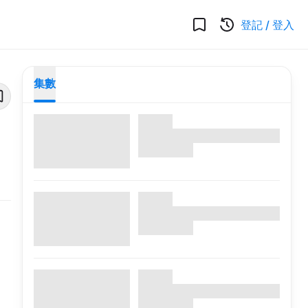
登記
/
登入
集數