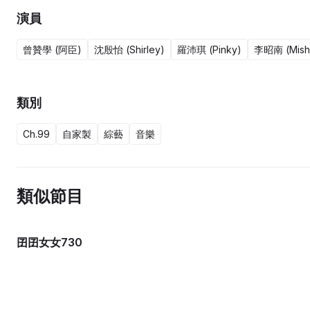
演員
曾贊學 (阿臣)
沈殷怡 (Shirley)
羅沛琪 (Pinky)
李昭南 (Mish
類別
Ch.99
自家製
綜藝
音樂
類似節目
囝囝女女730