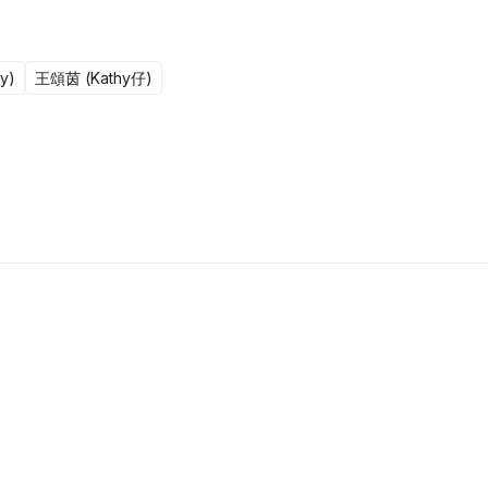
y)
王頌茵 (Kathy仔)
更新至301