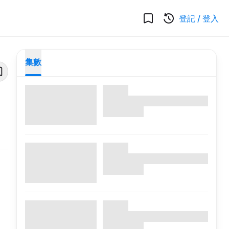
登記
/
登入
集數