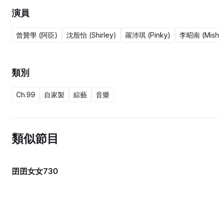
演員
曾贊學 (阿臣)
沈殷怡 (Shirley)
羅沛琪 (Pinky)
李昭南 (Mish
類別
Ch.99
自家製
綜藝
音樂
類似節目
囝囝女女730