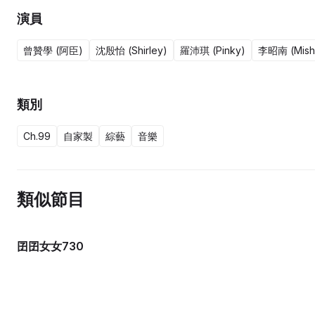
演員
曾贊學 (阿臣)
沈殷怡 (Shirley)
羅沛琪 (Pinky)
李昭南 (Mish
類別
Ch.99
自家製
綜藝
音樂
類似節目
囝囝女女730