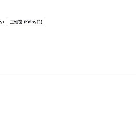
y)
王頌茵 (Kathy仔)
更新至301