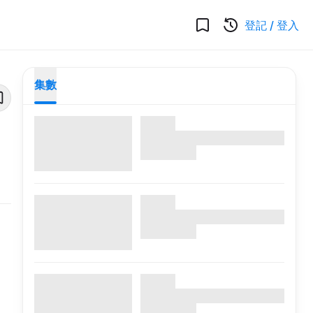
登記
/
登入
集數