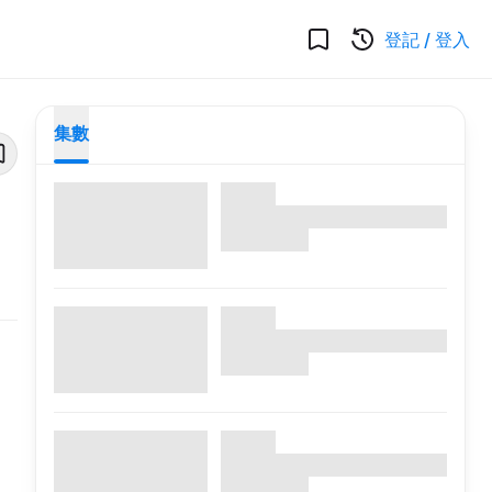
登記
/
登入
集數