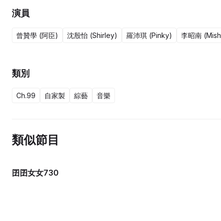
演員
曾贊學 (阿臣)
沈殷怡 (Shirley)
羅沛琪 (Pinky)
李昭南 (Mish
類別
Ch.99
自家製
綜藝
音樂
類似節目
囝囝女女730