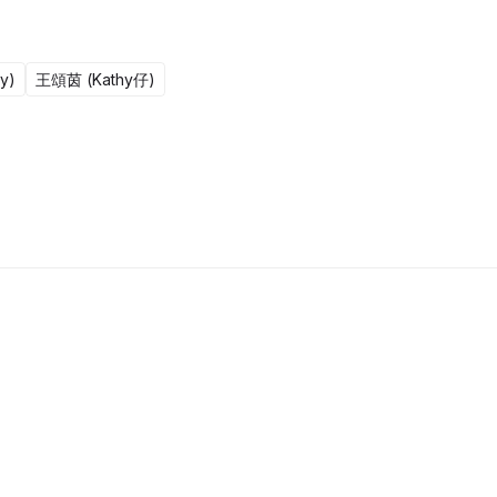
y)
王頌茵 (Kathy仔)
更新至301