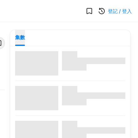
登記
/
登入
集數