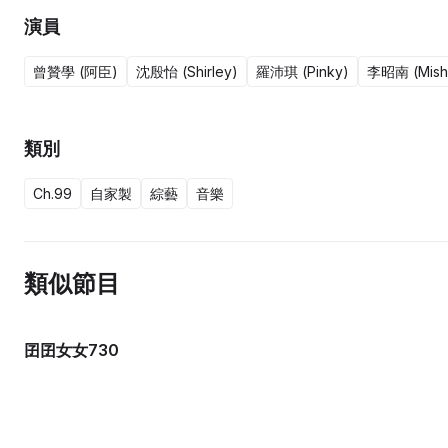
演員
曾贊學 (阿臣)
沈殷怡 (Shirley)
羅沛琪 (Pinky)
李昭南 (Mish
類別
Ch.99
自家製
綜藝
音樂
類似節目
囝囝女女730