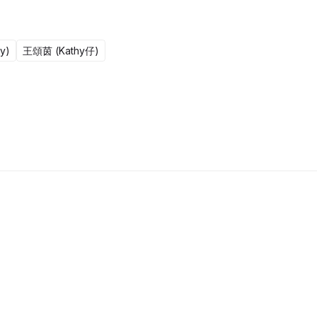
y)
王頌茵 (Kathy仔)
更新至301