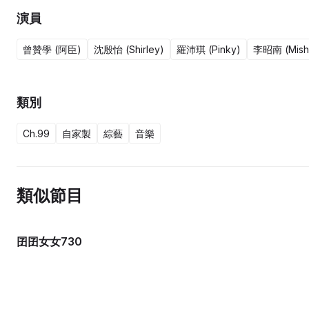
演員
曾贊學 (阿臣)
沈殷怡 (Shirley)
羅沛琪 (Pinky)
李昭南 (Mish
類別
Ch.99
自家製
綜藝
音樂
類似節目
囝囝女女730