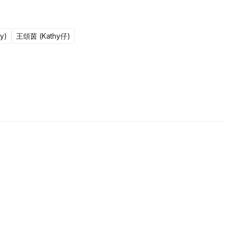
y)
王頌茵 (Kathy仔)
更新至301