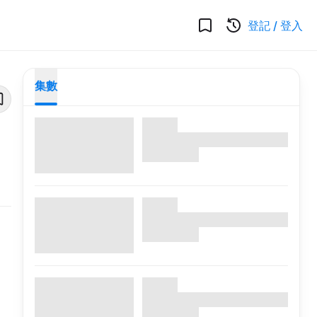
登記
/
登入
集數