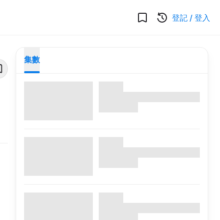
登記
/
登入
集數