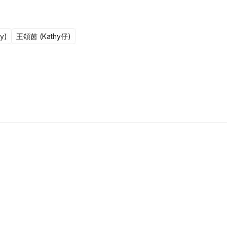
y)
王頌茵 (Kathy仔)
更新至301