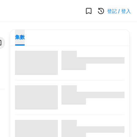
登記
/
登入
集數