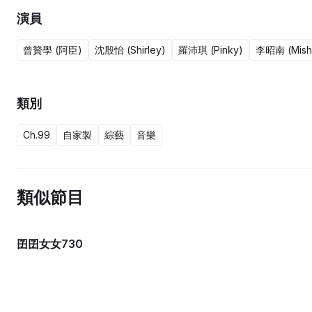
演員
曾贊學 (阿臣)
沈殷怡 (Shirley)
羅沛琪 (Pinky)
李昭南 (Mish
類別
Ch.99
自家製
綜藝
音樂
類似節目
囝囝女女730