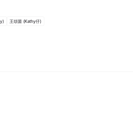
y)
王頌茵 (Kathy仔)
更新至301